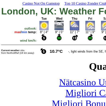
Casino Not On Gamstop
Top 10 Casino Zonder Cru
London, UK: Weather F
Tue
Wed
Thu
Fri
S
outlook:
max
/
min
temp:
8
°
| 4
°
9
°
| 5
°
11
°
| 7
°
11
°
| 9
°
9
°
|
wind km/h:
Current weather
obs.
10.7°C
-, light winds from the SE, 
from NortholtRaf (18 km away)
Qual
Nätcasino U
Migliori 
Migliori Bonu