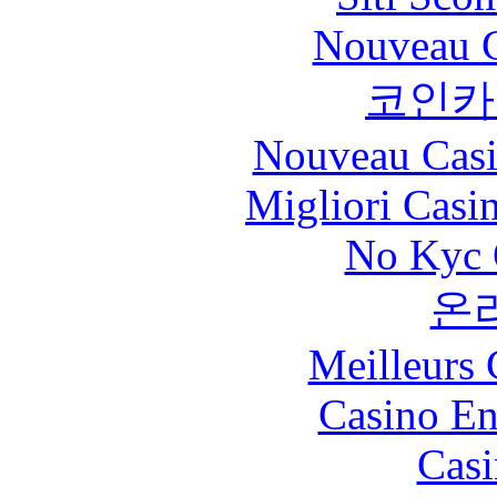
Nouveau C
코인카
Nouveau Casi
Migliori Casi
No Kyc 
온
Meilleurs 
Casino En
Casi